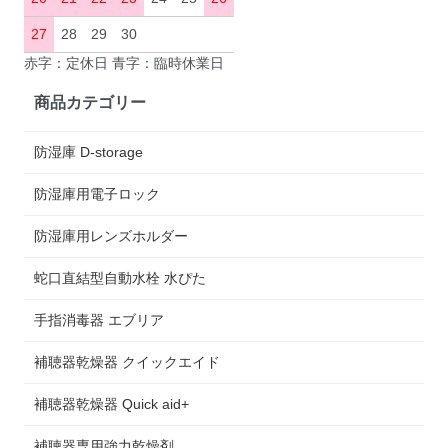
27
28
29
30
赤字：定休日 青字：臨時休業日
商品カテゴリー
防湿庫 D-storage
防湿庫用電子ロック
防湿庫用レンズホルダー
蛇口直結型自動水栓 水ぴた
手指消毒器 エブリア
補聴器乾燥器 クイックエイド
補聴器乾燥器 Quick aid+
補聴器専用強力乾燥剤