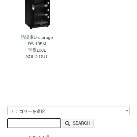
防湿庫D-storage
DS-105M
容量100L
SOLD OUT
SEARCH