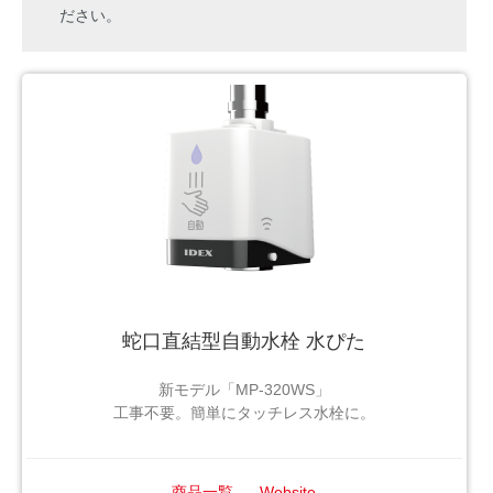
ださい。
蛇口直結型自動水栓 水ぴた
新モデル「MP-320WS」
工事不要。簡単にタッチレス水栓に。
商品一覧
Website