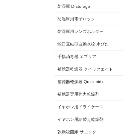
防湿庫 D-storage
防湿庫用電子ロック
防湿庫用レンズホルダー
蛇口直結型自動水栓 水ぴた
手指消毒器 エブリア
補聴器乾燥器 クイックエイド
補聴器乾燥器 Quick aid+
補聴器専用強力乾燥剤
イヤホン用ドライケース
イヤホン用詰替え乾燥剤
乾燥殺菌庫 サニック