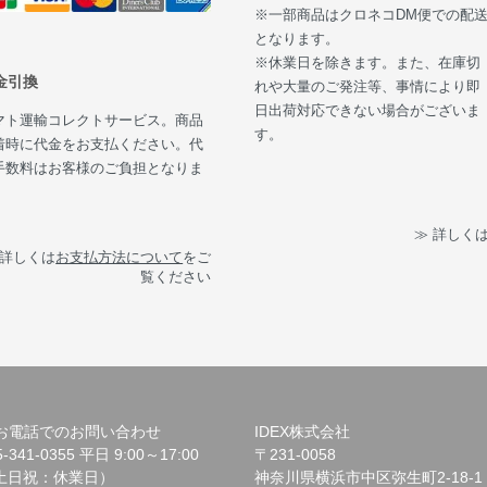
※一部商品はクロネコDM便での配
となります。
※休業日を除きます。また、在庫切
金引換
れや大量のご発注等、事情により即
日出荷対応できない場合がございま
マト運輸コレクトサービス。商品
す。
着時に代金をお支払ください。代
手数料はお客様のご負担となりま
。
≫ 詳しく
 詳しくは
お支払方法について
をご
覧ください
お電話でのお問い合わせ
IDEX株式会社
5-341-0355 平日 9:00～17:00
〒231-0058
土日祝：休業日）
神奈川県横浜市中区弥生町2-18-1