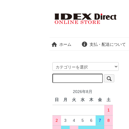
ホーム
支払・配送について
2026年8月
日
月
火
水
木
金
土
1
2
3
4
5
6
7
8