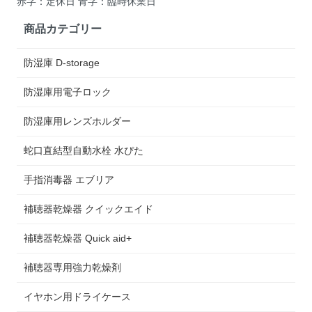
赤字：定休日 青字：臨時休業日
商品カテゴリー
防湿庫 D-storage
防湿庫用電子ロック
防湿庫用レンズホルダー
蛇口直結型自動水栓 水ぴた
手指消毒器 エブリア
補聴器乾燥器 クイックエイド
補聴器乾燥器 Quick aid+
補聴器専用強力乾燥剤
イヤホン用ドライケース