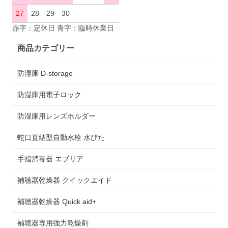
27
28
29
30
赤字：定休日 青字：臨時休業日
商品カテゴリー
防湿庫 D-storage
防湿庫用電子ロック
防湿庫用レンズホルダー
蛇口直結型自動水栓 水ぴた
手指消毒器 エブリア
補聴器乾燥器 クイックエイド
補聴器乾燥器 Quick aid+
補聴器専用強力乾燥剤