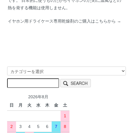
です。 日常的に使うものだからイヤホンのために温風などの
熱を発する機能は使用しません。
イヤホン用ドライケース専用乾燥剤のご購入はこちらから →
SEARCH
2026年8月
日
月
火
水
木
金
土
1
2
3
4
5
6
7
8