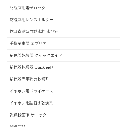
防湿庫用電子ロック
防湿庫用レンズホルダー
蛇口直結型自動水栓 水ぴた
手指消毒器 エブリア
補聴器乾燥器 クイックエイド
補聴器乾燥器 Quick aid+
補聴器専用強力乾燥剤
イヤホン用ドライケース
イヤホン用詰替え乾燥剤
乾燥殺菌庫 サニック
関連商品