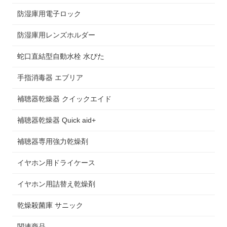
防湿庫用電子ロック
防湿庫用レンズホルダー
蛇口直結型自動水栓 水ぴた
手指消毒器 エブリア
補聴器乾燥器 クイックエイド
補聴器乾燥器 Quick aid+
補聴器専用強力乾燥剤
イヤホン用ドライケース
イヤホン用詰替え乾燥剤
乾燥殺菌庫 サニック
関連商品