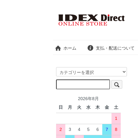
ホーム
支払・配送について
2026年8月
日
月
火
水
木
金
土
1
2
3
4
5
6
7
8