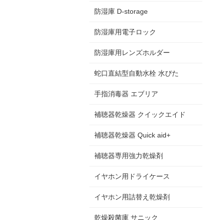
防湿庫 D-storage
防湿庫用電子ロック
防湿庫用レンズホルダー
蛇口直結型自動水栓 水ぴた
手指消毒器 エブリア
補聴器乾燥器 クイックエイド
補聴器乾燥器 Quick aid+
補聴器専用強力乾燥剤
イヤホン用ドライケース
イヤホン用詰替え乾燥剤
乾燥殺菌庫 サニック