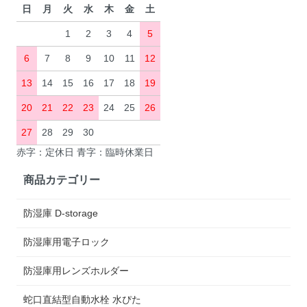
日
月
火
水
木
金
土
1
2
3
4
5
6
7
8
9
10
11
12
13
14
15
16
17
18
19
20
21
22
23
24
25
26
27
28
29
30
赤字：定休日 青字：臨時休業日
商品カテゴリー
防湿庫 D-storage
防湿庫用電子ロック
防湿庫用レンズホルダー
蛇口直結型自動水栓 水ぴた