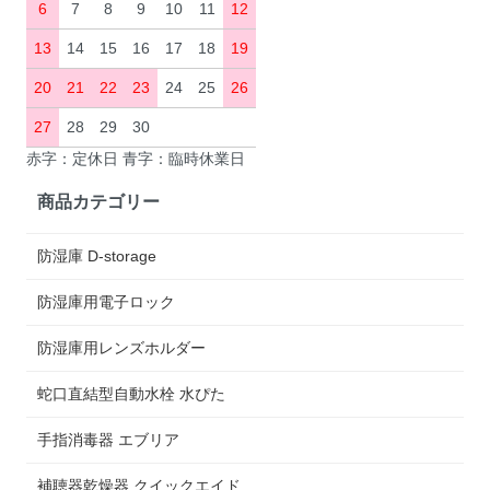
6
7
8
9
10
11
12
13
14
15
16
17
18
19
20
21
22
23
24
25
26
27
28
29
30
赤字：定休日 青字：臨時休業日
商品カテゴリー
防湿庫 D-storage
防湿庫用電子ロック
防湿庫用レンズホルダー
蛇口直結型自動水栓 水ぴた
手指消毒器 エブリア
補聴器乾燥器 クイックエイド