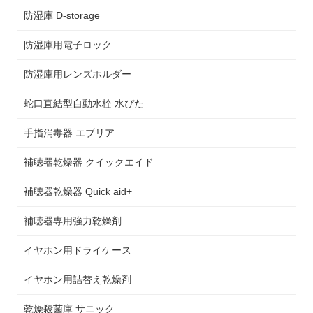
防湿庫 D-storage
防湿庫用電子ロック
防湿庫用レンズホルダー
蛇口直結型自動水栓 水ぴた
手指消毒器 エブリア
補聴器乾燥器 クイックエイド
補聴器乾燥器 Quick aid+
補聴器専用強力乾燥剤
イヤホン用ドライケース
イヤホン用詰替え乾燥剤
乾燥殺菌庫 サニック